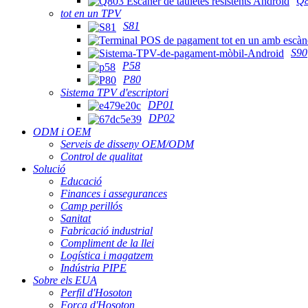
Q
tot en un TPV
S81
S90
P58
P80
Sistema TPV d'escriptori
DP01
DP02
ODM i OEM
Serveis de disseny OEM/ODM
Control de qualitat
Solució
Educació
Finances i assegurances
Camp perillós
Sanitat
Fabricació industrial
Compliment de la llei
Logística i magatzem
Indústria PIPE
Sobre els EUA
Perfil d'Hosoton
Força d'Hosoton