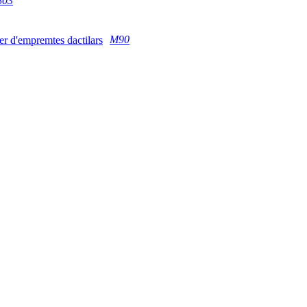
803
M90