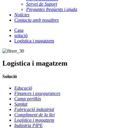
Servei de Suport
Preguntes freqüents i ajuda
Notícies
Contacta amb nosaltres
Casa
solució
Logística i magatzem
Logística i magatzem
Solució
Educació
Finances i assegurances
Camp perillós
Sanitat
Fabricació industrial
Compliment de la llei
Logística i magatzem
Indústria PIPE