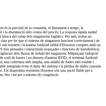
em és la precisió de la comanda, el lliurament a temps, la
ri i la disminució dels costos del procés; La resposta ràpida també
at bàsica del camp dels magatzems logístics. Per tant, trobar un
 clau per fer que el sistema de magatzem funcioni correctament i de
e mà resistent i la tauleta Android mòbil d'Hosoton compten amb un
E/S ben pensades i estructurals avançades i funcions de transferència
xigències dels fluxos de treball del magatzem. Mitjançant l'adopció
 de codi de barres i un disseny d'antena RFID, el terminal Android
d, una cobertura més àmplia, una anàlisi de dades més estable i
gable integrada evita el dany del sistema i la pèrdua de dades causada
e. Els dispositius resistents Hosoton són una opció fiable per a
m, fins i tot per a entorns de congelació.