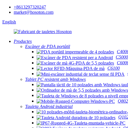
+8613297320247
market@hosoton.com
English
Productes
Escàner de PDA portàtil
C400
C5000
C600
C6100
Tablet PC resistent amb Windows
Q802
Tauleta Android industrial
Q10