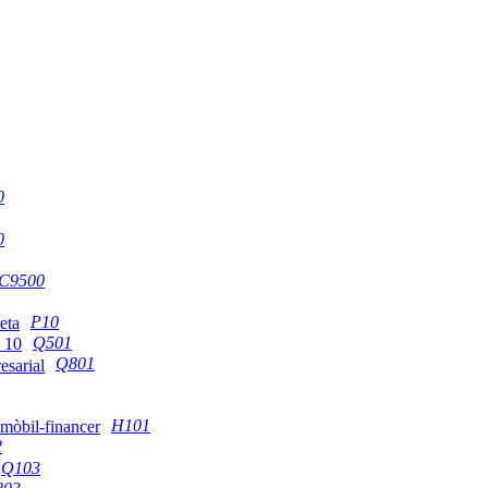
0
0
C9500
P10
Q501
Q801
H101
2
Q103