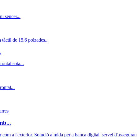
.
b...