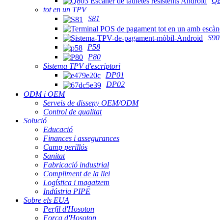
Q
tot en un TPV
S81
S90
P58
P80
Sistema TPV d'escriptori
DP01
DP02
ODM i OEM
Serveis de disseny OEM/ODM
Control de qualitat
Solució
Educació
Finances i assegurances
Camp perillós
Sanitat
Fabricació industrial
Compliment de la llei
Logística i magatzem
Indústria PIPE
Sobre els EUA
Perfil d'Hosoton
Força d'Hosoton