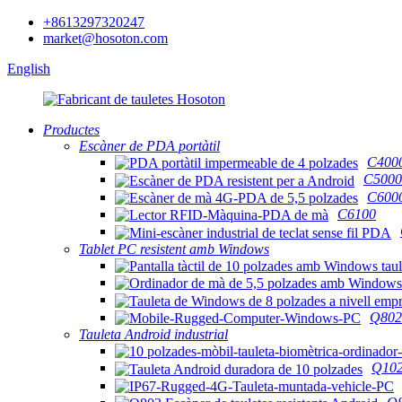
+8613297320247
market@hosoton.com
English
Productes
Escàner de PDA portàtil
C400
C5000
C600
C6100
Tablet PC resistent amb Windows
Q802
Tauleta Android industrial
Q10