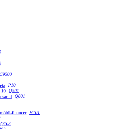
0
0
C9500
P10
Q501
Q801
H101
2
Q103