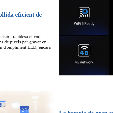
llida eficient de
cisió i rapidesa el codi
s de píxels per gravar en
um d'ompliment LED, encara
La bateria de gran ca