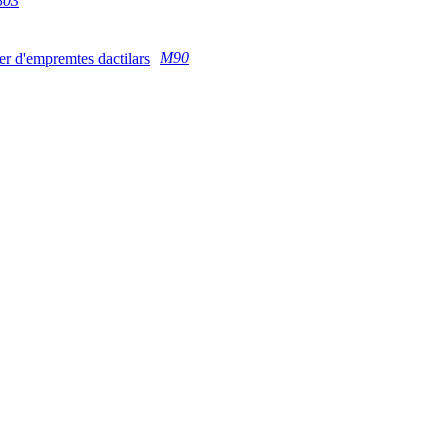
803
M90