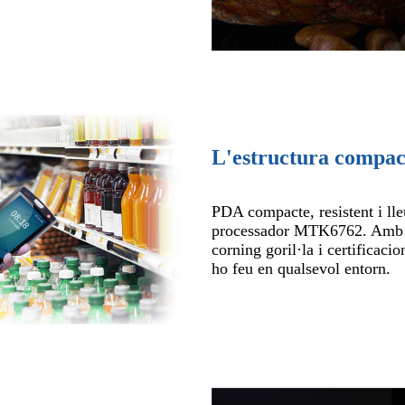
L'estructura compact
PDA compacte, resistent i ll
processador MTK6762. Amb una
corning goril·la i certificac
ho feu en qualsevol entorn.