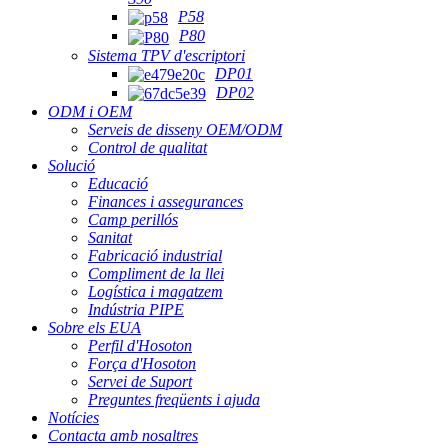
P58
P80
Sistema TPV d'escriptori
DP01
DP02
ODM i OEM
Serveis de disseny OEM/ODM
Control de qualitat
Solució
Educació
Finances i assegurances
Camp perillós
Sanitat
Fabricació industrial
Compliment de la llei
Logística i magatzem
Indústria PIPE
Sobre els EUA
Perfil d'Hosoton
Força d'Hosoton
Servei de Suport
Preguntes freqüents i ajuda
Notícies
Contacta amb nosaltres