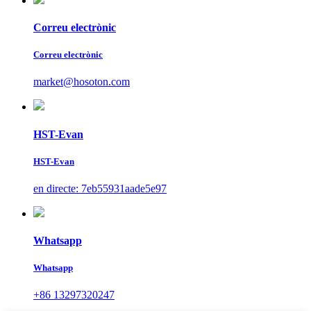
Correu electrònic
Correu electrònic
market@hosoton.com
HST-Evan
HST-Evan
en directe: 7eb55931aade5e97
Whatsapp
Whatsapp
+86 13297320247