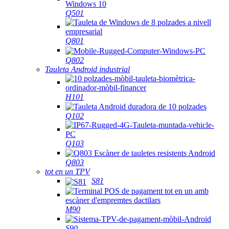
Q501
Q801
Q802
Tauleta Android industrial
H101
Q102
Q103
Q803
tot en un TPV
S81
M90
S90