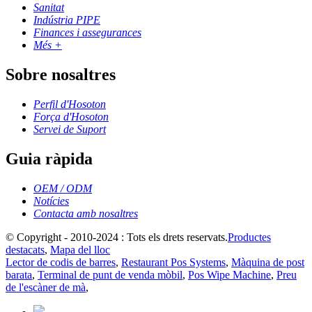
Sanitat
Indústria PIPE
Finances i assegurances
Més +
Sobre nosaltres
Perfil d'Hosoton
Força d'Hosoton
Servei de Suport
Guia ràpida
OEM / ODM
Notícies
Contacta amb nosaltres
© Copyright - 2010-2024 : Tots els drets reservats.
Productes
destacats
,
Mapa del lloc
Lector de codis de barres
,
Restaurant Pos Systems
,
Màquina de post
barata
,
Terminal de punt de venda mòbil
,
Pos Wipe Machine
,
Preu
de l'escàner de mà
,