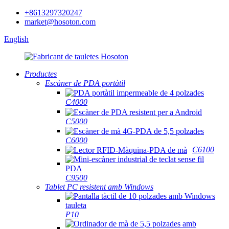
+8613297320247
market@hosoton.com
English
Productes
Escàner de PDA portàtil
C4000
C5000
C6000
C6100
C9500
Tablet PC resistent amb Windows
P10