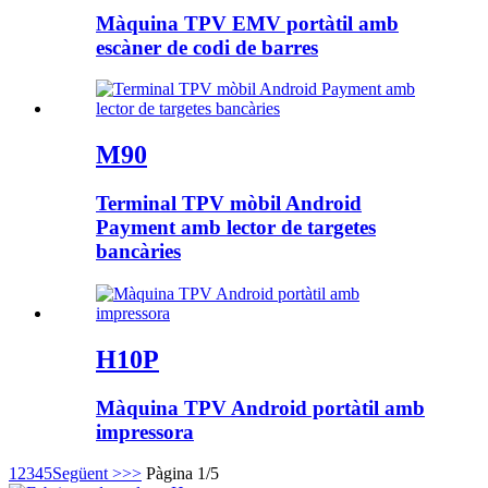
Màquina TPV EMV portàtil amb
escàner de codi de barres
M90
Terminal TPV mòbil Android
Payment amb lector de targetes
bancàries
H10P
Màquina TPV Android portàtil amb
impressora
1
2
3
4
5
Següent >
>>
Pàgina 1/5